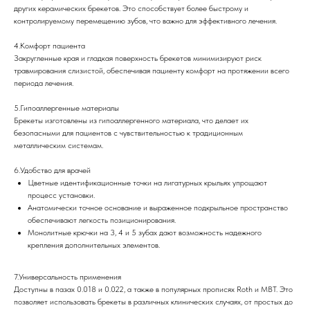
других керамических брекетов. Это способствует более быстрому и
контролируемому перемещению зубов, что важно для эффективного лечения.
4.Комфорт пациента
Закругленные края и гладкая поверхность брекетов минимизируют риск
травмирования слизистой, обеспечивая пациенту комфорт на протяжении всего
периода лечения.
5.Гипоаллергенные материалы
Брекеты изготовлены из гипоаллергенного материала, что делает их
безопасными для пациентов с чувствительностью к традиционным
металлическим системам.
6.Удобство для врачей
Цветные идентификационные точки на лигатурных крыльях упрощают
процесс установки.
Анатомически точное основание и выраженное подкрыльное пространство
обеспечивают легкость позиционирования.
Монолитные крючки на 3, 4 и 5 зубах дают возможность надежного
крепления дополнительных элементов.
7.Универсальность применения
Доступны в пазах 0.018 и 0.022, а также в популярных прописях Roth и MBT. Это
позволяет использовать брекеты в различных клинических случаях, от простых до