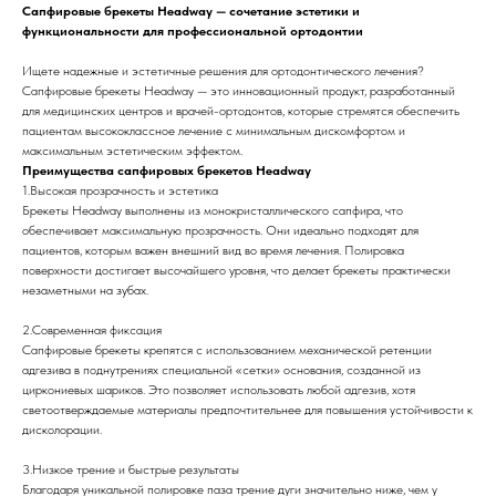
Сапфировые брекеты Headway — сочетание эстетики и
функциональности для профессиональной ортодонтии
Ищете надежные и эстетичные решения для ортодонтического лечения?
Сапфировые брекеты Headway — это инновационный продукт, разработанный
для медицинских центров и врачей-ортодонтов, которые стремятся обеспечить
пациентам высококлассное лечение с минимальным дискомфортом и
максимальным эстетическим эффектом.
Преимущества сапфировых брекетов Headway
1.Высокая прозрачность и эстетика
Брекеты Headway выполнены из монокристаллического сапфира, что
обеспечивает максимальную прозрачность. Они идеально подходят для
пациентов, которым важен внешний вид во время лечения. Полировка
поверхности достигает высочайшего уровня, что делает брекеты практически
незаметными на зубах.
2.Современная фиксация
Сапфировые брекеты крепятся с использованием механической ретенции
адгезива в поднутрениях специальной «сетки» основания, созданной из
циркониевых шариков. Это позволяет использовать любой адгезив, хотя
светоотверждаемые материалы предпочтительнее для повышения устойчивости к
дисколорации.
3.Низкое трение и быстрые результаты
Благодаря уникальной полировке паза трение дуги значительно ниже, чем у