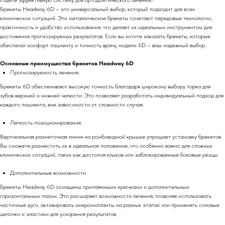
Ищете эффективную систему для ортодонтического лечения?
Брекеты Headway 6D – это универсальный выбор, который подходит для всех
клинических ситуаций. Эти металлические брекеты сочетают передовые технологии,
практичность и удобство использования, что делает их идеальным инструментом для
достижения прогнозируемых результатов. Если вы хотите заказать брекеты, которые
обеспечат комфорт пациенту и точность врачу, модели 6D – ваш надежный выбор.
Основные преимущества брекетов Headway 6D
Прогнозируемость лечения.
Брекеты 6D обеспечивают высокую точность благодаря широкому выбору торка для
зубов верхней и нижней челюсти. Это позволяет разработать индивидуальный подход для
каждого пациента, вне зависимости от сложности случая.
Легкость позиционирования.
Вертикальная разметочная линия на ромбовидной крышке упрощает установку брекетов.
Вы сможете разместить их в идеальное положение, что особенно важно для сложных
клинических ситуаций, таких как дистопия клыков или заблокированные боковые резцы.
Дополнительные возможности.
Брекеты Headway 6D оснащены припаянными крючками и дополнительным
горизонтальным пазом. Это расширяет возможности лечения, позволяя использовать
частичные дуги, активировать микроимпланты на разных этапах или применять силовые
цепочки и эластики для ускорения результатов.