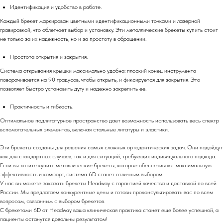
Идентификация и удобство в работе.
Каждый брекет маркирован цветными идентификационными точками и лазерной
гравировкой, что облегчает выбор и установку. Эти металлические брекеты купить стоит
не только за их надежность, но и за простоту в обращении.
Простота открытия и закрытия.
Система открывания крышки максимально удобна: плоский конец инструмента
поворачивается на 90 градусов, чтобы открыть, и фиксируется для закрытия. Это
позволяет быстро установить дугу и надежно закрепить ее.
Практичность и гибкость.
Оптимальное подлигатурное пространство дает возможность использовать весь спектр
вспомогательных элементов, включая стальные лигатуры и эластики.
Эти брекеты созданы для решения самых сложных ортодонтических задач. Они подойдут
как для стандартных случаев, так и для ситуаций, требующих индивидуального подхода.
Если вы хотите купить металлические брекеты, которые обеспечивают максимальную
эффективность и комфорт, система 6D станет отличным выбором.
У нас вы можете заказать брекеты Headway с гарантией качества и доставкой по всей
России. Мы предлагаем конкурентные цены и готовы проконсультировать вас по всем
вопросам, связанным с выбором брекетов.
С брекетами 6D от Headway ваша клиническая практика станет еще более успешной, а
пациенты останутся довольны результатом!