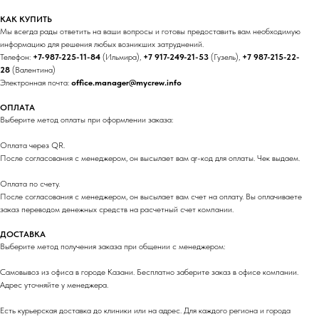
КАК КУПИТЬ
Мы всегда рады ответить на ваши вопросы и готовы предоставить вам необходимую
информацию для решения любых возникших затруднений.
Телефон:
+7-987-225-11-84
(Ильмира),
+7 917-249-21-53
(Гузель),
+7 987-215-22-
28
(Валентина)
Электронная почта:
office.manager@mycrew.info
ОПЛАТА
Выберите метод оплаты при оформлении заказа:
Оплата через QR.
После согласования с менеджером, он высылает вам qr-код для оплаты. Чек выдаем.
Оплата по счету.
После согласования с менеджером, он высылает вам счет на оплату. Вы оплачиваете
заказ переводом денежных средств на расчетный счет компании.
ДОСТАВКА
Выберите метод получения заказа при общении с менеджером:
Самовывоз из офиса в городе Казани. Бесплатно заберите заказ в офисе компании.
Адрес уточняйте у менеджера.
Есть курьерская доставка до клиники или на адрес. Для каждого региона и города