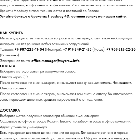
предсказуемым, комфортным и эффективным. У нас вы можете купить металлические
брекеты Headway с гарантией качества и доставкой по России.
Узнайте больше о брекетах Headway 4D, оставив заявку на нашем сайте.
КАК КУПИТЬ
Мы всегда рады ответить на ваши вопросы и готовы предоставить вам необходимую
информацию для решения любых возникших затруднений.
Телефон:
+7-987-225-11-84
(Ильмира),
+7 917-249-21-53
(Гузель),
+7 987-215-22-28
(Валентина)
Электронная почта:
office.manager@mycrew.info
ОПЛАТА
Выберите метод оплаты при оформлении заказа:
Оплата через QR.
После согласования с менеджером, он высылает вам qr-код для оплаты. Чек выдаем.
Оплата по счету.
После согласования с менеджером, он высылает вам счет на оплату. Вы оплачиваете
заказ переводом денежных средств на расчетный счет компании.
ДОСТАВКА
Выберите метод получения заказа при общении с менеджером:
Самовывоз из офиса в городе Казани. Бесплатно заберите заказ в офисе компании.
Адрес уточняйте у менеджера.
Есть курьерская доставка до клиники или на адрес. Для каждого региона и города
условия доставки и бесплатной доставки отличаются. Оформите заказ и менеджер