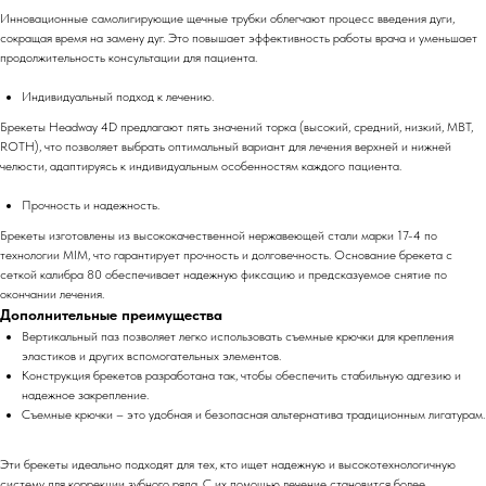
Инновационные самолигирующие щечные трубки облегчают процесс введения дуги,
сокращая время на замену дуг. Это повышает эффективность работы врача и уменьшает
продолжительность консультации для пациента.
Индивидуальный подход к лечению.
Брекеты Headway 4D предлагают пять значений торка (высокий, средний, низкий, MBT,
ROTH), что позволяет выбрать оптимальный вариант для лечения верхней и нижней
челюсти, адаптируясь к индивидуальным особенностям каждого пациента.
Прочность и надежность.
Брекеты изготовлены из высококачественной нержавеющей стали марки 17-4 по
технологии MIM, что гарантирует прочность и долговечность. Основание брекета с
сеткой калибра 80 обеспечивает надежную фиксацию и предсказуемое снятие по
окончании лечения.
Дополнительные преимущества
Вертикальный паз позволяет легко использовать съемные крючки для крепления
эластиков и других вспомогательных элементов.
Конструкция брекетов разработана так, чтобы обеспечить стабильную адгезию и
надежное закрепление.
Съемные крючки – это удобная и безопасная альтернатива традиционным лигатурам.
Эти брекеты идеально подходят для тех, кто ищет надежную и высокотехнологичную
систему для коррекции зубного ряда. С их помощью лечение становится более