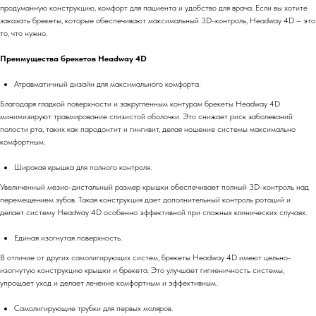
продуманную конструкцию, комфорт для пациента и удобство для врача. Если вы хотите
заказать брекеты, которые обеспечивают максимальный 3D-контроль, Headway 4D – это
то, что нужно.
Преимущества брекетов Headway 4D
Атравматичный дизайн для максимального комфорта.
Благодаря гладкой поверхности и закругленным контурам брекеты Headway 4D
минимизируют травмирование слизистой оболочки. Это снижает риск заболеваний
полости рта, таких как пародонтит и гингивит, делая ношение системы максимально
комфортным.
Широкая крышка для полного контроля.
Увеличенный мезио-дистальный размер крышки обеспечивает полный 3D-контроль над
перемещением зубов. Такая конструкция дает дополнительный контроль ротаций и
делает систему Headway 4D особенно эффективной при сложных клинических случаях.
Единая изогнутая поверхность.
В отличие от других самолигирующих систем, брекеты Headway 4D имеют цельно-
изогнутую конструкцию крышки и брекета. Это улучшает гигиеничность системы,
упрощает уход и делает лечение комфортным и эффективным.
Самолигирующие трубки для первых моляров.