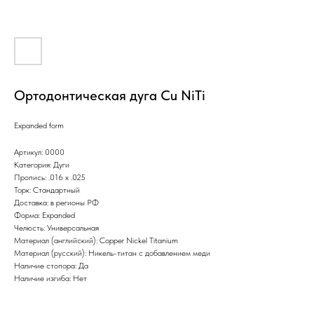
Ортодонтическая дуга Cu NiTi
Expanded form
Артикул: 0000
Категория: Дуги
Пропись: .016 х .025
Торк: Стандартный
Доставка: в регионы РФ
Форма: Expanded
Челюсть: Универсальная
Материал (английский): Copper Nickel Titanium
Материал (русский): Никель-титан с добавлением меди
Наличие стопора: Да
Наличие изгиба: Нет