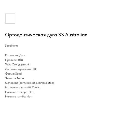
Ортодонтическая дуга SS Australian
Spool form
Категория: Дуги
Пропись: .018
Торк: Стандартный
Доставка: в регионы РФ
Форма: Spool
Челюсть: None
Материал (английский): Stainless Steel
Материал (русский): Сталь
Наличие стопора: Нет
Наличие изгиба: Нет