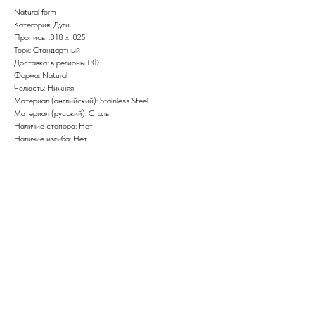
Natural form
Категория: Дуги
Пропись: .018 х .025
Торк: Стандартный
Доставка: в регионы РФ
Форма: Natural
Челюсть: Нижняя
Материал (английский): Stainless Steel
Материал (русский): Сталь
Наличие стопора: Нет
Наличие изгиба: Нет