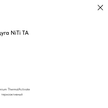
уга NiTi TA
anium ThermalActivate
н термоактивный