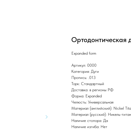
Ортодонтическая д
Expanded form
Артикул: 0000
Категория: Дуги
Пропись: .013
Торк: Стандартный
Доставка: в регионы РФ
Форма: Expanded
Челюсть: Универсальная
Материал (английский): Nickel Tit
Материал (русский): Никель-тита
Наличие стопора: Да
Наличие изгиба: Нет