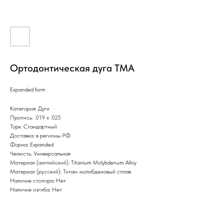
Ортодонтическая дуга TMA
Expanded form
Категория: Дуги
Пропись: .019 х .025
Торк: Стандартный
Доставка: в регионы РФ
Форма: Expanded
Челюсть: Универсальная
Материал (английский): Titanium Molybdenum Alloy
Материал (русский): Титан-молибденовый сплав
Наличие стопора: Нет
Наличие изгиба: Нет