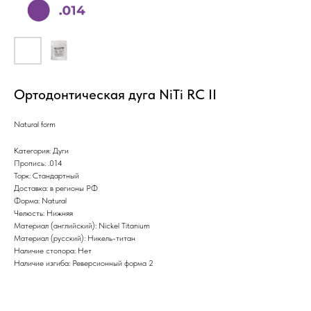
Ортодонтическая дуга NiTi RC II
Natural form
Категория: Дуги
Пропись: .014
Торк: Стандартный
Доставка: в регионы РФ
Форма: Natural
Челюсть: Нижняя
Материал (английский): Nickel Titanium
Материал (русский): Никель-титан
Наличие стопора: Нет
Наличие изгиба: Реверсионный форма 2