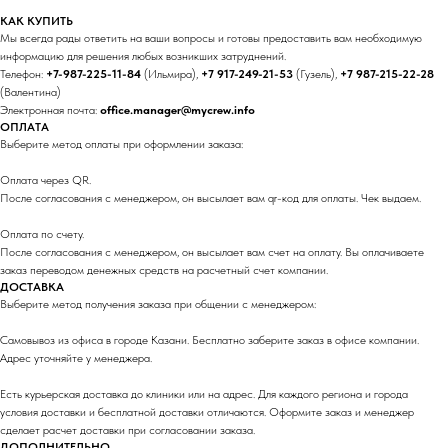
КАК КУПИТЬ
Мы всегда рады ответить на ваши вопросы и готовы предоставить вам необходимую
информацию для решения любых возникших затруднений.
Телефон:
+7-987-225-11-84
(Ильмира),
+7 917-249-21-53
(Гузель),
+7 987-215-22-28
(Валентина)
Электронная почта:
office.manager@mycrew.info
ОПЛАТА
Выберите метод оплаты при оформлении заказа:
Оплата через QR.
После согласования с менеджером, он высылает вам qr-код для оплаты. Чек выдаем.
Оплата по счету.
После согласования с менеджером, он высылает вам счет на оплату. Вы оплачиваете
заказ переводом денежных средств на расчетный счет компании.
ДОСТАВКА
Выберите метод получения заказа при общении с менеджером:
Самовывоз из офиса в городе Казани. Бесплатно заберите заказ в офисе компании.
Адрес уточняйте у менеджера.
Есть курьерская доставка до клиники или на адрес. Для каждого региона и города
условия доставки и бесплатной доставки отличаются. Оформите заказ и менеджер
сделает расчет доставки при согласовании заказа.
ДОПОЛНИТЕЛЬНО