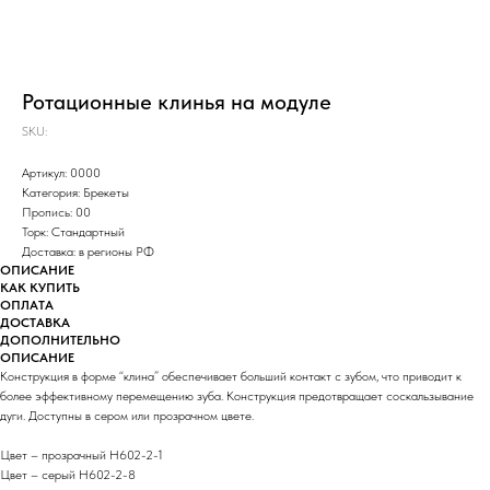
Ротационные клинья на модуле
SKU:
Артикул: 0000
Категория: Брекеты
Пропись: 00
Торк: Стандартный
Доставка: в регионы РФ
ОПИСАНИЕ
КАК КУПИТЬ
ОПЛАТА
ДОСТАВКА
ДОПОЛНИТЕЛЬНО
ОПИСАНИЕ
Конструкция в форме “клина” обеспечивает больший контакт с зубом, что приводит к
более эффективному перемещению зуба. Конструкция предотвращает соскальзывание
дуги. Доступны в сером или прозрачном цвете.
Цвет – прозрачный H602-2-1
Цвет – серый H602-2-8