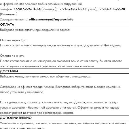
информацию для решения любых возникших затруднений.
Телефон:
+7-987-225-11-84
(Ильмира),
+7 917-249-21-53
(Гузель),
+7 987-215-22-28
(Валентина)
Электронная почта:
office.manager@mycrew.info
ОПЛАТА
Выберите метод оплаты при оформлении заказа:
Оплата через QR.
После согласования с менеджером, он высылает вам qr-код для оплаты. Чек выдаем.
Оплата по счету.
После согласования с менеджером, он высылает вам счет на оплату. Вы оплачиваете
заказ переводом денежных средств на расчетный счет компании.
ДОСТАВКА
Выберите метод получения заказа при общении с менеджером:
Самовывоз из офиса в городе Казани. Бесплатно заберите заказ в офисе компании.
Адрес уточняйте у менеджера.
Есть курьерская доставка до клиники или на адрес. Для каждого региона и города
условия доставки и бесплатной доставки отличаются. Оформите заказ и менеджер
сделает расчет доставки при согласовании заказа.
ДОПОЛНИТЕЛЬНО
Уважаемые покупатели, доводим до вашего сведения, что изделия медицинской техники
возврату и обмену не подлежат.