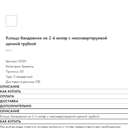
Кольцо бандажное на 2-й моляр с неконвертируемой
щечной трубкой
SKU:
Артикул: 0000
Категория: Брекеты
Пропись: 00
Торк: Стандартный
Доставка: в регионы РФ
ОПИСАНИЕ
КАК КУПИТЬ
ОПЛАТА
ДОСТАВКА
ДОПОЛНИТЕЛЬНО
ОПИСАНИЕ
Кольцо бандажное на 2-й моляр с неконвертируемой щечной трубкой
КАК КУПИТЬ
Мы всегда рады ответить на ваши вопросы и готовы предоставить вам необходимую