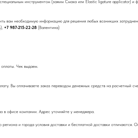
ециальным инструментом (зажим Смаха или Elastic ligature applicator) и 
вить вам необходимую информацию для решения любых возникших затруднен
ь),
+7 987-215-22-28
(Валентина)
 оплаты. Чек выдаем.
плату. Вы оплачиваете заказ переводом денежных средств на расчетный сч
аз в офисе компании. Адрес уточняйте у менеджера.
го региона и города условия доставки и бесплатной доставки отличаются. 