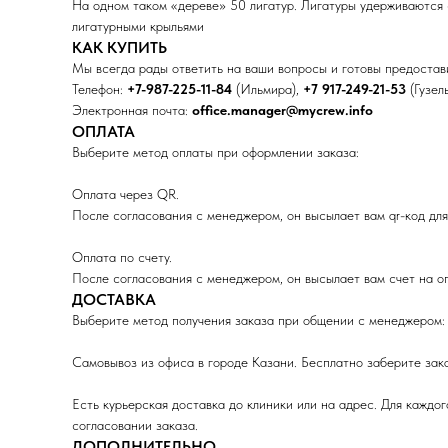
На одном таком «дереве» 50 лигатур. Лигатуры удерживаются сп
лигатурными крыльями
КАК КУПИТЬ
Мы всегда рады ответить на ваши вопросы и готовы предоста
Телефон:
+7-987-225-11-84
(Ильмира),
+7 917-249-21-53
(Гузел
Электронная почта:
office.manager@mycrew.info
ОПЛАТА
Выберите метод оплаты при оформлении заказа:
Оплата через QR.
После согласования с менеджером, он высылает вам qr-код для
Оплата по счету.
После согласования с менеджером, он высылает вам счет на о
ДОСТАВКА
Выберите метод получения заказа при общении с менеджером:
Самовывоз из офиса в городе Казани. Бесплатно заберите зак
Есть курьерская доставка до клиники или на адрес. Для каждо
согласовании заказа.
ДОПОЛНИТЕЛЬНО