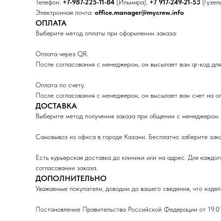
Телефон:
+7-987-225-11-84
(Ильмира),
+7 917-249-21-53
(Гузел
Электронная почта:
office.manager@mycrew.info
ОПЛАТА
Выберите метод оплаты при оформлении заказа:
Оплата через QR.
После согласования с менеджером, он высылает вам qr-код для
Оплата по счету.
После согласования с менеджером, он высылает вам счет на о
ДОСТАВКА
Выберите метод получения заказа при общении с менеджером:
Самовывоз из офиса в городе Казани. Бесплатно заберите зак
Есть курьерская доставка до клиники или на адрес. Для каждо
согласовании заказа.
ДОПОЛНИТЕЛЬНО
Уважаемые покупатели, доводим до вашего сведения, что издел
Постановление Правительства Российской Федерации от 19.01.