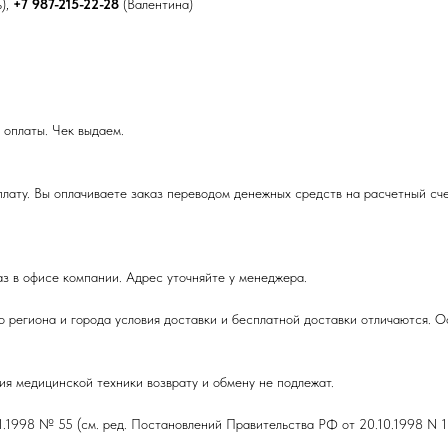
ь),
+7 987-215-22-28
(Валентина)
 оплаты. Чек выдаем.
плату. Вы оплачиваете заказ переводом денежных средств на расчетный сч
аз в офисе компании. Адрес уточняйте у менеджера.
го региона и города условия доставки и бесплатной доставки отличаются. 
ия медицинской техники возврату и обмену не подлежат.
1998 № 55 (см. ред. Постановлений Правительства РФ от 20.10.1998 N 12