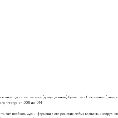
лочной дуги к лигатурным (традиционным) брекетам - Связывание (шиниров
тр лигатур от .008 до .014
вить вам необходимую информацию для решения любых возникших затруднен