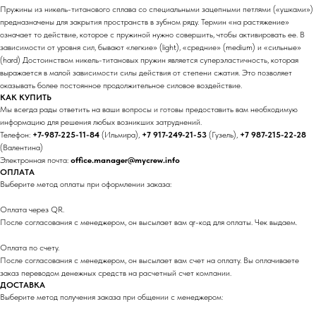
Пружины из никель-титанового сплава со специальными зацепными петлями («ушками»)
предназначены для закрытия пространств в зубном ряду. Термин «на растяжение»
означает то действие, которое с пружиной нужно совершить, чтобы активировать ее. В
зависимости от уровня сил, бывают «легкие» (light), «средние» (medium) и «сильные»
(hard) Достоинством никель-титановых пружин является суперэластичность, которая
выражается в малой зависимости силы действия от степени сжатия. Это позволяет
оказывать более постоянное продолжительное силовое воздействие.
КАК КУПИТЬ
Мы всегда рады ответить на ваши вопросы и готовы предоставить вам необходимую
информацию для решения любых возникших затруднений.
Телефон:
+7-987-225-11-84
(Ильмира),
+7 917-249-21-53
(Гузель),
+7 987-215-22-28
(Валентина)
Электронная почта:
office.manager@mycrew.info
ОПЛАТА
Выберите метод оплаты при оформлении заказа:
Оплата через QR.
После согласования с менеджером, он высылает вам qr-код для оплаты. Чек выдаем.
Оплата по счету.
После согласования с менеджером, он высылает вам счет на оплату. Вы оплачиваете
заказ переводом денежных средств на расчетный счет компании.
ДОСТАВКА
Выберите метод получения заказа при общении с менеджером: