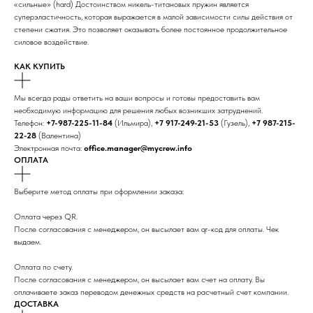
«сильные» (hard) Достоинством никель-титановых пружин является
суперэластичность, которая выражается в малой зависимости силы действия от
степени сжатия. Это позволяет оказывать более постоянное продолжительное
силовое воздействие.
КАК КУПИТЬ
Мы всегда рады ответить на ваши вопросы и готовы предоставить вам
необходимую информацию для решения любых возникших затруднений.
Телефон:
+7-987-225-11-84
(Ильмира),
+7 917-249-21-53
(Гузель),
+7 987-215-
22-28
(Валентина)
Электронная почта:
office.manager@mycrew.info
ОПЛАТА
Выберите метод оплаты при оформлении заказа:
Оплата через QR.
После согласования с менеджером, он высылает вам qr-код для оплаты. Чек
выдаем.
Оплата по счету.
После согласования с менеджером, он высылает вам счет на оплату. Вы
оплачиваете заказ переводом денежных средств на расчетный счет компании.
ДОСТАВКА