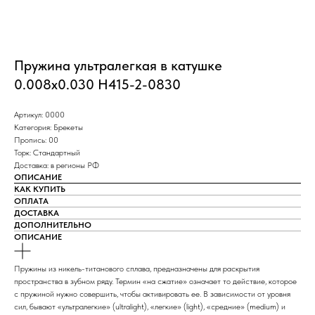
Пружина ультралегкая в катушке
0.008х0.030 H415-2-0830
Артикул: 0000
Категория: Брекеты
Пропись: 00
Торк: Стандартный
Доставка: в регионы РФ
ОПИСАНИЕ
КАК КУПИТЬ
ОПЛАТА
ДОСТАВКА
ДОПОЛНИТЕЛЬНО
ОПИСАНИЕ
Пружины из никель-титанового сплава, предназначены для раскрытия
пространства в зубном ряду. Термин «на сжатие» означает то действие, которое
с пружиной нужно совершить, чтобы активировать ее. В зависимости от уровня
сил, бывают «ультралегкие» (ultralight), «легкие» (light), «средние» (medium) и