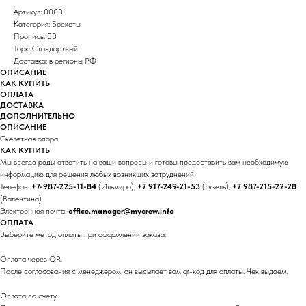
Артикул: 0000
Категория: Брекеты
Пропись: 00
Торк: Стандартный
Доставка: в регионы РФ
ОПИСАНИЕ
КАК КУПИТЬ
ОПЛАТА
ДОСТАВКА
ДОПОЛНИТЕЛЬНО
ОПИСАНИЕ
Скелетная опора
КАК КУПИТЬ
Мы всегда рады ответить на ваши вопросы и готовы предоставить вам необходимую
информацию для решения любых возникших затруднений.
Телефон:
+7-987-225-11-84
(Ильмира),
+7 917-249-21-53
(Гузель),
+7 987-215-22-28
(Валентина)
Электронная почта:
office.manager@mycrew.info
ОПЛАТА
Выберите метод оплаты при оформлении заказа:
Оплата через QR.
После согласования с менеджером, он высылает вам qr-код для оплаты. Чек выдаем.
Оплата по счету.