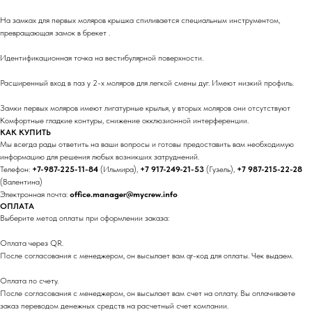
На замках для первых моляров крышка спиливается специальным инструментом,
превращающая замок в брекет .
Идентификационная точка на вестибулярной поверхности.
Расширенный вход в паз у 2-х моляров для легкой смены дуг. Имеют низкий профиль.
Замки первых моляров имеют лигатурные крылья, у вторых моляров они отсутствуют
Комфортные гладкие контуры, снижение окклюзионной интерференции.
КАК КУПИТЬ
Мы всегда рады ответить на ваши вопросы и готовы предоставить вам необходимую
информацию для решения любых возникших затруднений.
Телефон:
+7-987-225-11-84
(Ильмира),
+7 917-249-21-53
(Гузель),
+7 987-215-22-28
(Валентина)
Электронная почта:
office.manager@mycrew.info
ОПЛАТА
Выберите метод оплаты при оформлении заказа:
Оплата через QR.
После согласования с менеджером, он высылает вам qr-код для оплаты. Чек выдаем.
Оплата по счету.
После согласования с менеджером, он высылает вам счет на оплату. Вы оплачиваете
заказ переводом денежных средств на расчетный счет компании.