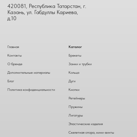
420081, Республика Татарстан, г.
Казань, ул. Габдуллы Кариева,
д.10
Главная
Каталог
Контакты
Брекеты
О бренде
Замки и трубки
Дополнительные материалы
Кольца
Блог
Дуги
Политика конфиденциальности
Кнопки
Ретейнеры
Пружины
Лигатуры
Эластические изделия
Скелетная опора, мини-винты