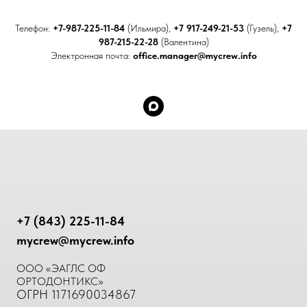
Телефон:
+7-987-225-11-84
(Ильмира),
+7 917-249-21-53
(Гузель),
+7
987-215-22-28
(Валентина)
Электронная почта:
office.manager@mycrew.info
+7 (843) 225-11-84
mycrew@mycrew.info
ООО «ЭАГЛС ОФ
ОРТОДОНТИКС»
ОГРН 1171690034867