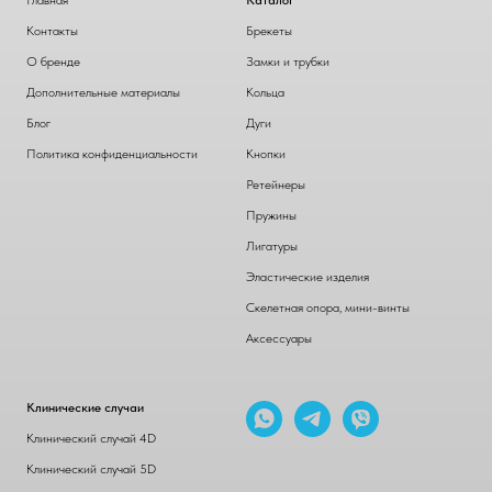
Главная
Каталог
Контакты
Брекеты
О бренде
Замки и трубки
Дополнительные материалы
Кольца
Блог
Дуги
Политика конфиденциальности
Кнопки
Ретейнеры
Пружины
Лигатуры
Эластические изделия
Скелетная опора, мини-винты
Аксессуары
Клинические случаи
Клинический случай 4D
Клинический случай 5D