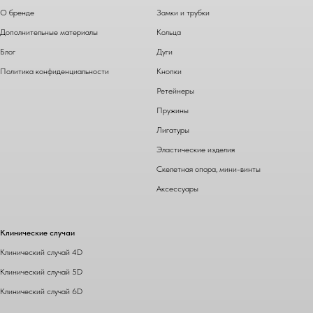
О бренде
Замки и трубки
Дополнительные материалы
Кольца
Блог
Дуги
Политика конфиденциальности
Кнопки
Ретейнеры
Пружины
Лигатуры
Эластические изделия
Скелетная опора, мини-винты
Аксессуары
Клинические случаи
Клинический случай 4D
Клинический случай 5D
Клинический случай 6D