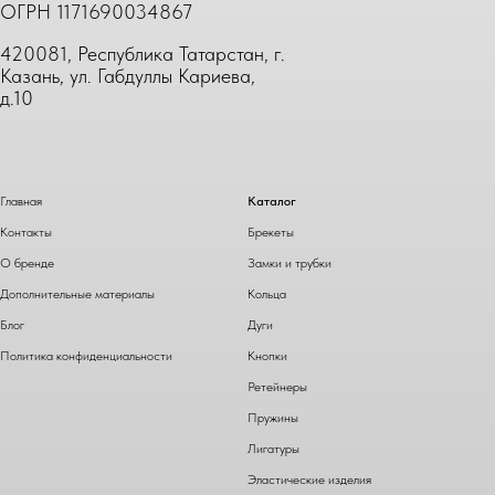
ОГРН 1171690034867
420081, Республика Татарстан, г.
Казань, ул. Габдуллы Кариева,
д.10
Главная
Каталог
Контакты
Брекеты
О бренде
Замки и трубки
Дополнительные материалы
Кольца
Блог
Дуги
Политика конфиденциальности
Кнопки
Ретейнеры
Пружины
Лигатуры
Эластические изделия